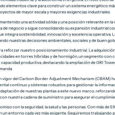
ndo elementos clave para construir un sistema energético más 
oyectos de mayor escala y mayores exigencias industriales.
antenido una actividad sólida y una posición relevante en la c
fra de negocio y sigue consolidando su expansión industrial c
e integra sostenibilidad, innovación y excelencia operativa. L
ando nuestras decisiones ambientales, sociales y de buen gob
ra reforzar nuestro posicionamiento industrial. La adquisici
cidades en torres híbridas y de hormigón, un segmento con cr
capacidad productiva, destacando la ampliación de GRI Towers 
emanda.
 en vigor del Carbon Border Adjustment Mechanism (CBAM) ha 
mental continuo y sistemas robustos para gestionar la informa
adaptación de nuestras plantas a este nuevo marco, reforzan
con nuestra cadena de suministro para asegurar el cumplimien
o con la seguridad, la salud y las personas. Con más de 5.100
n un entorno cada vez más exigente. Seguiremos trabajando p